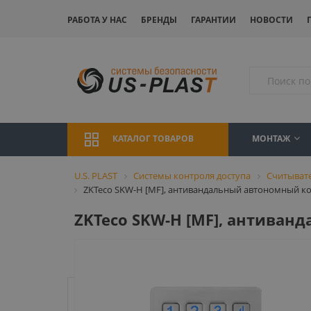
РАБОТА У НАС
БРЕНДЫ
ГАРАНТИИ
НОВОСТИ
МОНТАЖ
КАТАЛОГ ТОВАРОВ
U.S. PLAST
Системы контроля доступа
Считыват
ZKTeco SKW-H [MF], антивандальный автономный ко
ZKTeco SKW-H [MF], антиван