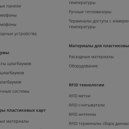
температуры
ые панели
Ручные тепловизоры
омофоны
Терминалы доступа с измере
омофоны
температуры
орные устройства
Материалы для пластиковы
аумы
Расходные материалы
кты шлагбаумов
Оборудование
 шлагбаумов
шлагбаумов
RFID технологии
очные системы
RFID метки
RFID считыватели
ры пластиковых карт
RFID антенны
ные материалы
RFID терминалы сбора данны