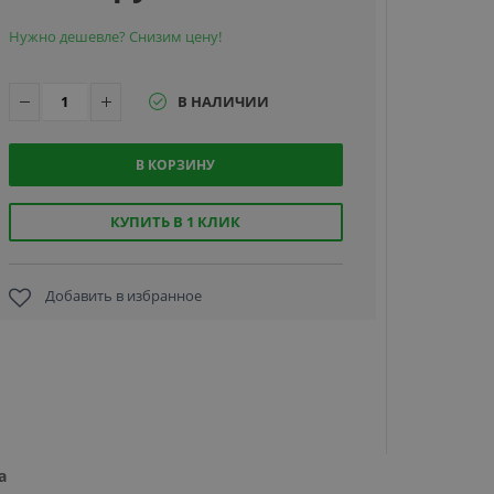
Нужно дешевле? Снизим цену!
В НАЛИЧИИ
В КОРЗИНУ
Автономн
контролл
ZKTeco SK
КУПИТЬ В 1 КЛИК
[MF] с
кодонабор
панель
Добавить в избранное
10 339 р
а