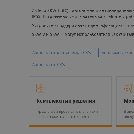
ZKTeco SKW-H (IC) - автономный антивандальны
IP65. Встроенный считыватель карт Mifare с раб
Устройство поддерживает идентификацию с пом
SKW-V и SKW-H могут использоваться как считы
Автономные контроллеры СКУД
Автономные конт
Автономные СКУД
Комплексные решения
Мон
Предлагаем проекты под ключ для
Выпол
любых задач вашего бизнеса
обсл