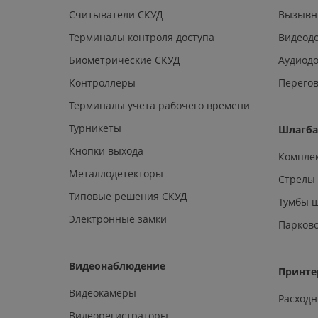
Считыватели СКУД
Вызывн
Терминалы контроля доступа
Видеод
Биометрические СКУД
Аудиод
Контроллеры
Перегов
Терминалы учета рабочего времени
Турникеты
Шлагб
Кнопки выхода
Компле
Металлодетекторы
Стрелы
Типовые решения СКУД
Тумбы 
Электронные замки
Парков
Видеонаблюдение
Принте
Видеокамеры
Расход
Видеорегистраторы