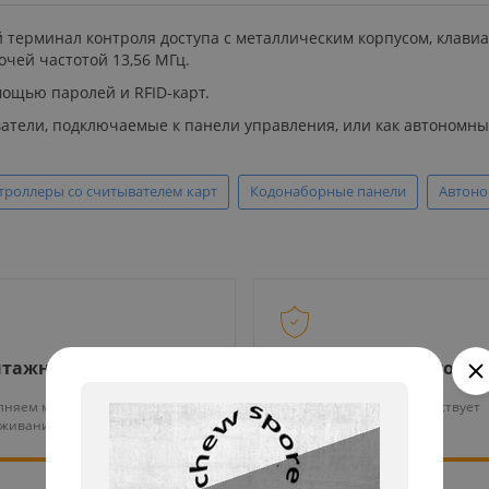
й терминал контроля доступа с металлическим корпусом, клави
очей частотой 13,56 МГц.
ощью паролей и RFID-карт.
ватели, подключаемые к панели управления, или как автономны
роллеры со считывателем карт
Кодонаборные панели
Автоно
тажные работы
Гарантия на все това
няем монтаж и тех.
На нашу продукцию действует
уживание оборудования
гарантия от 12 месяцев