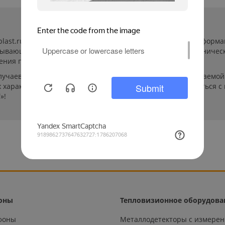
-plast.ru/ (далее «сайт») сведения носят исключительно инфор
пывающей. Указанные на сайте цены, комплектации и техничес
ения пользователей сайта.
лучаев производители могут изменить параметры выпускаемой 
характеристиках и стоимости товаров необходимо связаться с
»!
оны
Тепловизионное оборудова
офоны
Металлодетекторы с измере