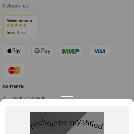
Работа у нас
Контакты
8 (495) 152-04-40
Заказать звонок
109544, г. Москва, ул. Большая Андроньевская, д. 17
Схема проезда
Пн-Пт: 9:00 - 18:00