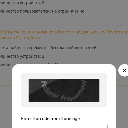
личество устройств: 2
личество пользователей: не ограниченно
 (ZKBT-Dev-P2) программное обеспечение для учета рабочего вр
нзия на 2 устройства
чета рабочего времени с бесплатной лицензией
личество устройств: 2
личество пользователей: 100
Показать еще