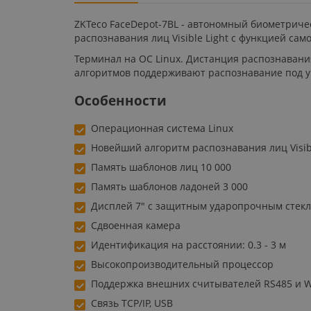
ZKTeco FaceDepot-7BL - автономный биометриче
распознавания лиц Visible Light с функцией са
Терминал на ОС Linux. Дистанция распознавани
алгоритмов поддерживают распознавание под угл
Особенности
Операционная система Linux
Новейший алгоритм распознавания лиц Visib
Память шаблонов лиц 10 000
Память шаблонов ладоней 3 000
Дисплей 7" с защитным ударопрочным стек
Сдвоенная камера
Идентификация на расстоянии: 0.3 - 3 м
Высокопроизводительный процессор
Поддержка внешних считывателей RS485 и 
Связь TCP/IP, USB