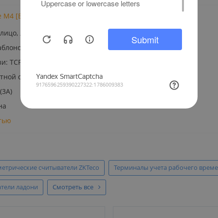
e M4 [EM] [Wi-Fi] уличный терминал распознавания лиц
ицо, ладонь, карта, пароль
блонов face id, 10 000 RFID карт, 3000 шаблонов ладоней
: TCP/IP, Wi-Fi, RS485, RS232, Wiegand вход/выход
ветной сенсорный
(3A)
на
тью
етрические считыватели ZKTeco
Терминалы учета рабочего време
тели ладони
Смотреть все