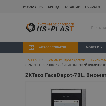
РАБОТА У НАС
БРЕНДЫ
ГАРАНТИИ
НОВОСТИ
МОНТАЖ
КАТАЛОГ ТОВАРОВ
U.S. PLAST
Системы контроля доступа
Считыват
ZKTeco FaceDepot-7BL, биометрический терминал р
ZKTeco FaceDepot-7BL, биом