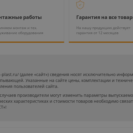
нтажные работы
Гарантия на все това
лняем монтаж и тех.
На нашу продукцию действует
уживание оборудования
гарантия от 12 месяцев
s-plast.ru/ (далее «сайт») сведения носят исключительно инфо
ерпывающей. Указанные на сайте цены, комплектации и техниче
ления пользователей сайта.
 случаев производители могут изменить параметры выпускаемо
еских характеристиках и стоимости товаров необходимо связат
Т»!