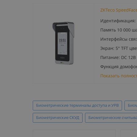
ZKTeco SpeedFac
Идентификация: л
Память 10 000 ша
Интерфейсы связи
Экран: 5" TFT ц
Питание: DC 12В 
Функция домофо
Показать полнос
Биометрические терминалы доступа и УРВ
Биом
Биометрические СКУД
Биометрические считыва