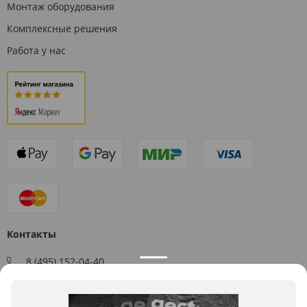
Монтаж оборудования
Комплексные решения
Работа у нас
Контакты
8 (495) 152-04-40
Заказать звонок
109544, г. Москва, ул. Большая Андроньевская, д. 17