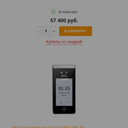
В наличии
57 400 руб.
В КОРЗИНУ
Купить cо скидкой
ZKTeco SpeedFace-V4LM1 [EM] [Wi-Fi]