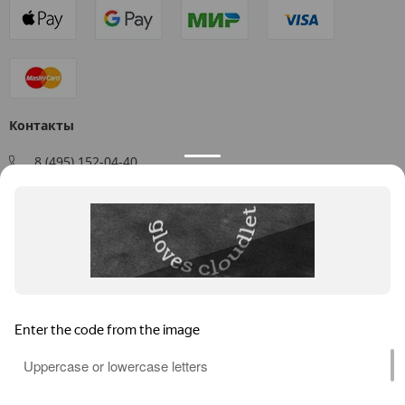
Контакты
8 (495) 152-04-40
Заказать звонок
109544, г. Москва, ул. Большая Андроньевская, д. 17
Схема проезда
Пн-Пт: 9:00 - 18:00
info@us-plast.ru
Публичная оферта
Согласие на обработку персональных данных